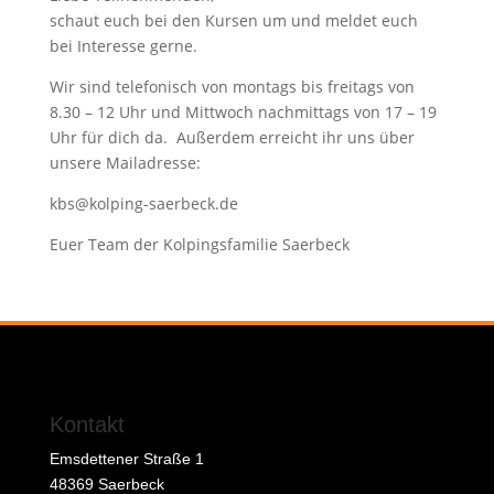
schaut euch bei den Kursen um und meldet euch
bei Interesse gerne.
Wir sind telefonisch von montags bis freitags von
8.30 – 12 Uhr und Mittwoch nachmittags von 17 – 19
Uhr für dich da. Außerdem erreicht ihr uns über
unsere Mailadresse:
kbs@kolping-saerbeck.de
Euer Team der Kolpingsfamilie Saerbeck
Kontakt
Emsdettener Straße 1
48369 Saerbeck