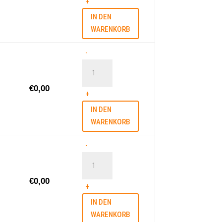
Menge
+
IN DEN
WARENKORB
Film-
-
Nachmittag
November
€
0,00
Menge
+
IN DEN
WARENKORB
Klön-
-
Café
"Komm
€
0,00
dazu!"
+
Menge
IN DEN
WARENKORB