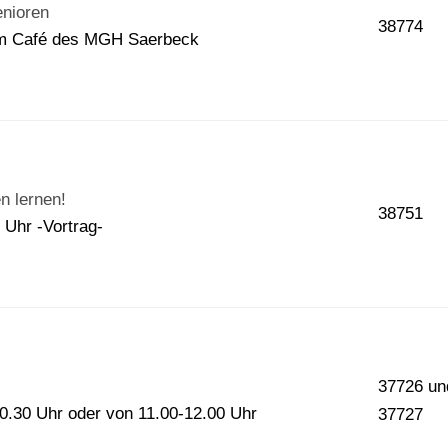
enioren
38774
 im Café des MGH Saerbeck
n lernen!
38751
 Uhr -Vortrag-
37726 un
10.30 Uhr oder von 11.00-12.00 Uhr
37727