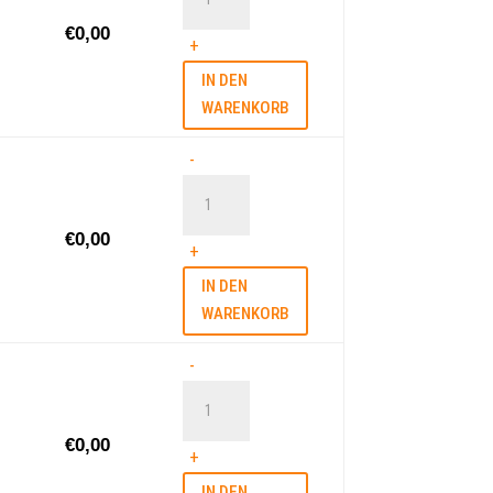
Vorsorgevollmacht
geht
€
0,00
Menge
+
Menge
IN DEN
WARENKORB
Rollatortraining
-
im
MGH
€
0,00
Menge
+
IN DEN
WARENKORB
Schallplatten-
-
Tauschbörse
Menge
€
0,00
+
IN DEN