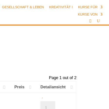
GESELLSCHAFT & LEBEN
KREATIVITÄT I
KURSE FÜR
KURSE VON
Page 1 out of 2
Preis
Detailansicht
Adventsfeier
-
von