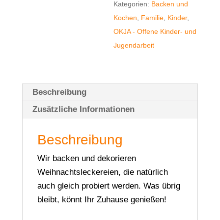
Kategorien:
Backen und
Kinder
Kochen
,
Familie
,
Kinder
,
von
OKJA - Offene Kinder- und
7
Jugendarbeit
bis
10
Jahren
Menge
Beschreibung
Zusätzliche Informationen
Beschreibung
Wir backen und dekorieren
Weihnachtsleckereien, die natürlich
auch gleich probiert werden. Was übrig
bleibt, könnt Ihr Zuhause genießen!