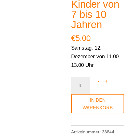
Kinder von
7 bis 10
Jahren
€
5,00
Samstag, 12.
Dezember von 11.00 –
13.00 Uhr
Sternenstaub
-
+
und
Zuckerguss
IN DEN
–
WARENKORB
Plätzchen
backen
Artikelnummer:
38844
für