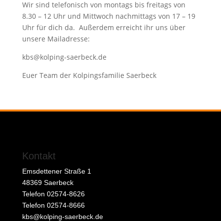
Wir sind telefonisch von montags bis freitags von
8.30 – 12 Uhr und Mittwoch nachmittags von 17 – 19
Uhr für dich da. Außerdem erreicht ihr uns über
unsere Mailadresse:
kbs@kolping-saerbeck.de
Euer Team der Kolpingsfamilie Saerbeck
Kontakt
Emsdettener Straße 1
48369 Saerbeck
Telefon 02574-8626
Telefon 02574-8666
kbs@kolping-saerbeck.de